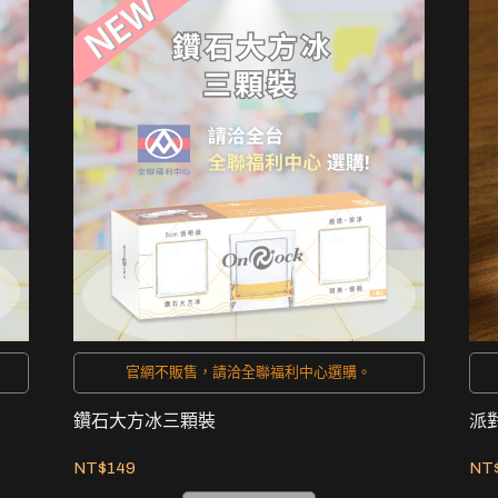
官網不販售，請洽全聯福利中心選購。
鑽石大方冰三顆裝
派
NT$149
NT