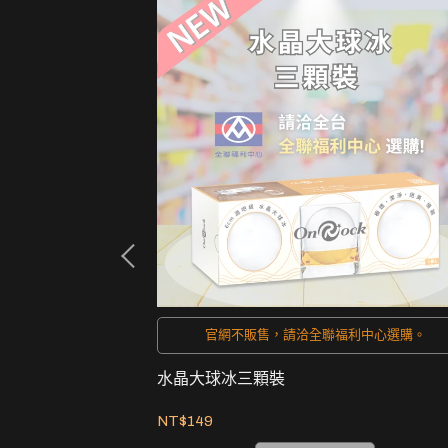
派對絕配!
官網不販售，請洽全聯福利中心選購。
水晶大球冰三顆裝
NT$149