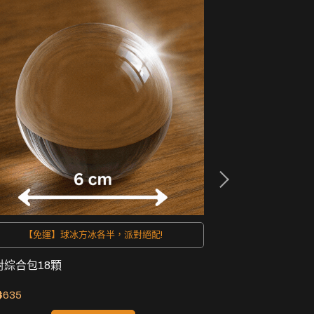
【免運】球冰方冰各半，派對絕配!
【免運】
對綜合包18顆
派對綜合包36顆
$635
NT$1,270