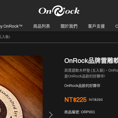
y OnRock™
商品列表
關於我們
客戶支援
C
五入裝)
OnRock品牌雷雕
高質感軟木杯墊 (五入裝)，On
是OnRock品飲的好夥伴!
OnRock品飲的好夥伴
NT$225
NT$250
商品編號:
ORP001